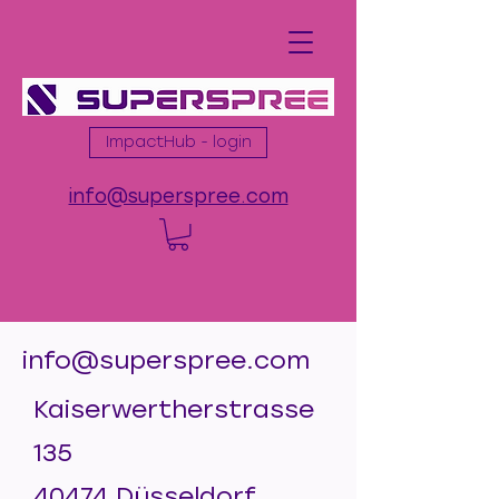
ImpactHub - login
info@superspree.com
info@superspree.com
Kaiserwertherstrasse
135
40474 Düsseldorf