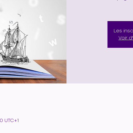
Les ins
Voir 
u
00 UTC+1