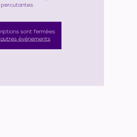
percutantes.
criptions sont fermées
d'autres événements