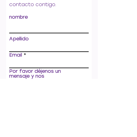
contacto contigo.
nombre
Apellido
Email
Por favor déjenos un
mensaje y nos
comunicaremos con usted
tan pronto como podamos.
entregar