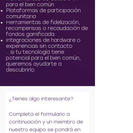
para el bien común
Plataformas de participación
comunitaria
Herramientas de fidelización,
recompensas o recaudación de
fondos gamificada
Integraciones de hardware o
experiencias sin contacto
...si tu tecnología tiene
potencial para el bien común,
queremos ayudarte a
descubrirlo.
¿Tienes algo interesante?
Completa el formulario a
continuación y un miembro de
nuestro equipo se pondrá en