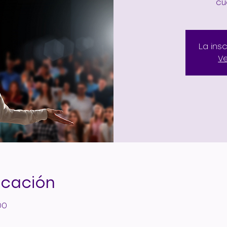
cu
La ins
V
icación
00
a