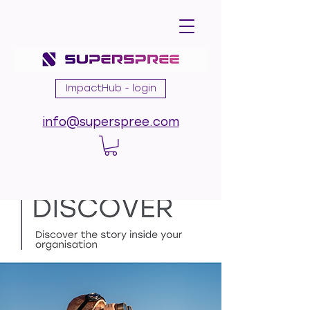
ImpactHub - login
info@superspree.com