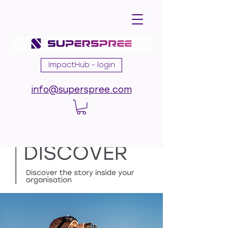
ImpactHub - login
info@superspree.com