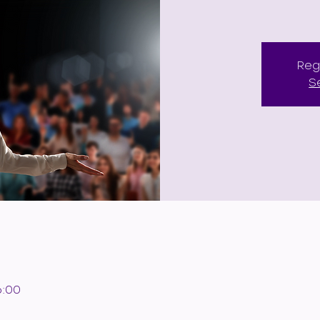
Reg
S
6:00