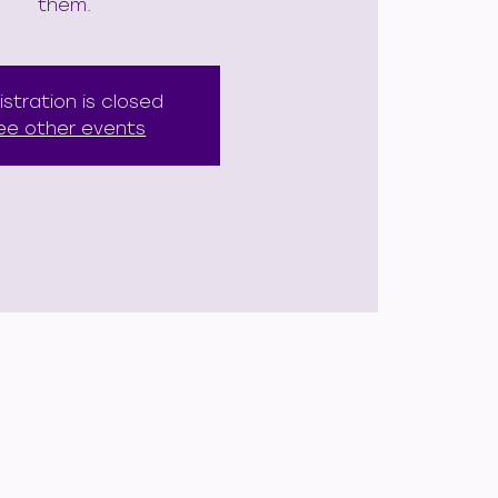
them.
istration is closed
ee other events