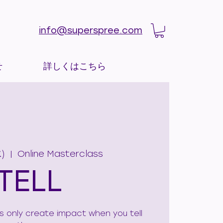
info@superspree.com
せ
詳しくはこちら
)
  |  
Online Masterclass
TELL
ies only create impact when you tell