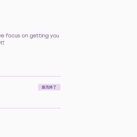
 we focus on getting you 
MT.
販売終了