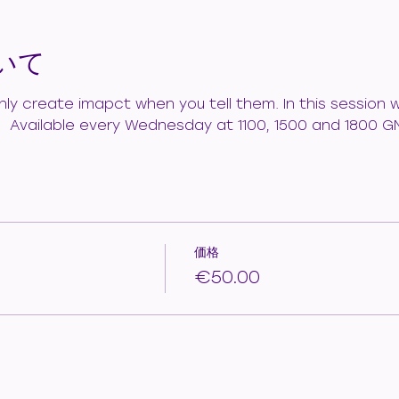
いて
 only create imapct when you tell them. In this session
.   Available every Wednesday at 1100, 1500 and 1800 G
価格
€50.00