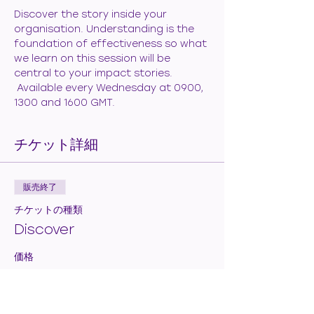
Discover the story inside your 
organisation. Understanding is the 
foundation of effectiveness so what 
we learn on this session will be 
central to your impact stories. 
 Available every Wednesday at 0900, 
1300 and 1600 GMT.
チケット詳細
販売終了
チケットの種類
Discover
価格
€50.00