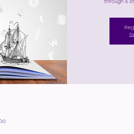
through 6 st
Reg
S
:00