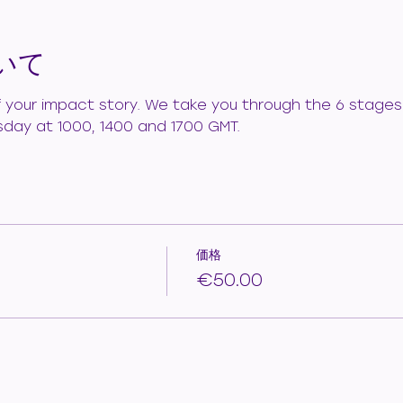
いて
f your impact story. We take you through the 6 stages 
sday at 1000, 1400 and 1700 GMT.
価格
€50.00