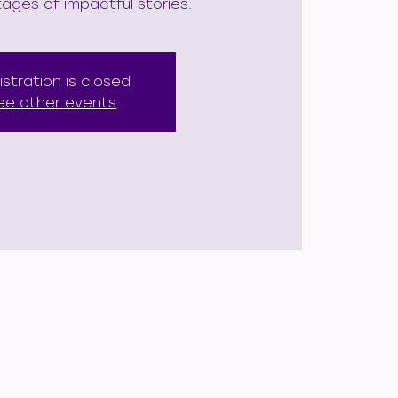
ages of impactful stories.
istration is closed
ee other events