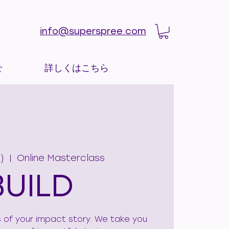
info@superspree.com
せ
詳しくはこちら
)
  |  
Online Masterclass
BUILD
s of your impact story. We take you