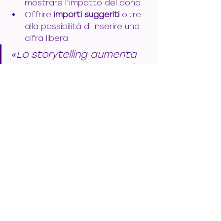
mostrare l’impatto del dono
Offrire 
importi suggeriti
 oltre 
alla possibilità di inserire una 
cifra libera
«Lo storytelling aumenta 
la fiducia e la generosità 
dei donatori.»
Il futuro delle 
donazioni contactless
Il modello 
mobile first
 è già una 
realtà, ma il futuro risiede nella 
personalizzazione
 e nelle 
esperienze rese possibili 
dall’
Internet of Things (IoT)
.
Immagini un dispositivo che non 
solo raccolga la donazione, ma 